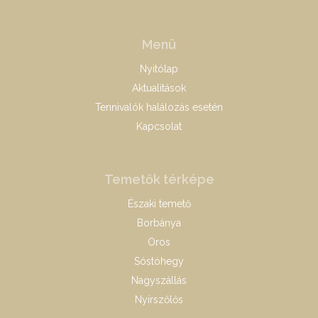
Menü
Nyitólap
Aktualitások
Tennivalók halálozás esetén
Kapcsolat
Temetők térképe
Északi temető
Borbánya
Oros
Sóstóhegy
Nagyszállás
Nyírszőlős