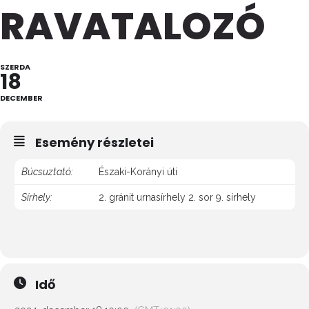
RAVATALOZÓ
SZERDA
18
DECEMBER
Esemény részletei
Búcsuztató:
Északi-Korányi úti
Sírhely:
2. gránit urnasírhely 2. sor 9. sírhely
Idő