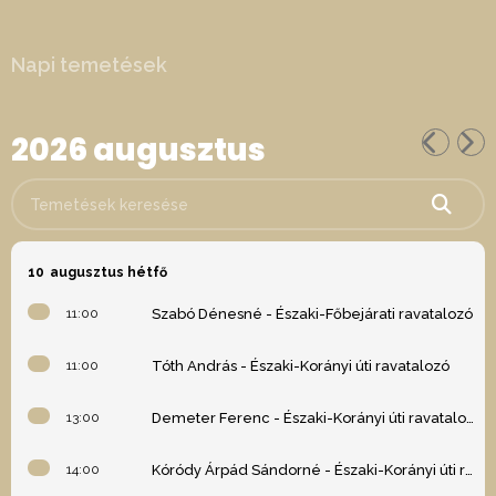
Napi temetések
2026 augusztus
Temetések keresése
10
augusztus hétfő
11:00
Szabó Dénesné - Északi-Főbejárati ravatalozó
11:00
Tóth András - Északi-Korányi úti ravatalozó
13:00
Demeter Ferenc - Északi-Korányi úti ravatalozó
14:00
Kóródy Árpád Sándorné - Északi-Korányi úti ravatalozó