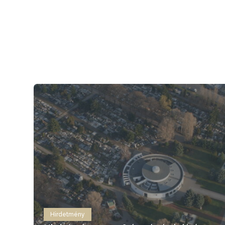
0
4
Hirdetmény