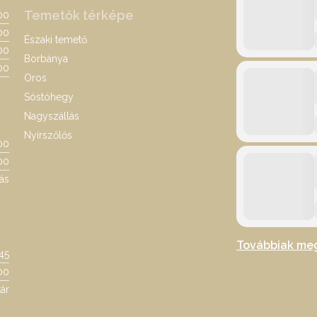
Temetők térképe
:00
00
Északi temető
:00
Borbánya
00
Oros
Sóstóhegy
Nagyszállás
Nyírszőlős
00
00
ás
Továbbiak me
:45
00
ár