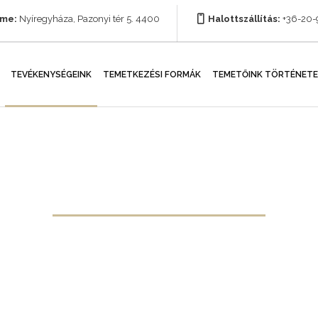
íme:
Nyíregyháza, Pazonyi tér 5. 4400
Halottszállítás:
+36-20
TEVÉKENYSÉGEINK
TEMETKEZÉSI FORMÁK
TEMETŐINK TÖRTÉNETE
Tevékenységeink