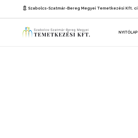
Szabolcs-Szatmár-Bereg Megyei Temetkezési Kft. c
E-mail:
titkarsag@temetkezesnyh.hu
NYITÓLAP