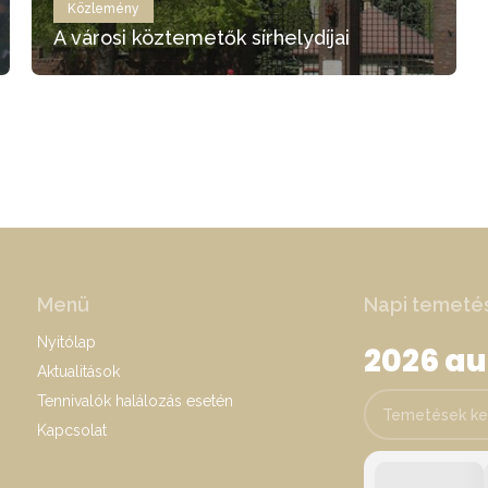
Közlemény
A városi köztemetők sírhelydíjai
Menü
Napi temeté
Nyitólap
2026 a
Aktualitások
Tennivalók halálozás esetén
Temetések keres
Kapcsolat