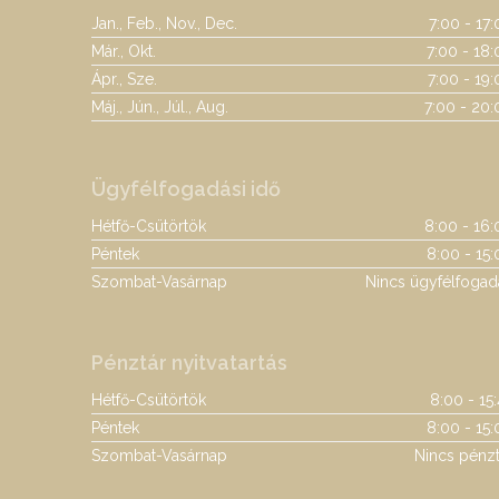
Jan., Feb., Nov., Dec.
7:00 - 17
Már., Okt.
7:00 - 18:
Ápr., Sze.
7:00 - 19
Máj., Jún., Júl., Aug.
7:00 - 20:
Ügyfélfogadási idő
Hétfő-Csütörtök
8:00 - 16:
Péntek
8:00 - 15:
Szombat-Vasárnap
Nincs ügyfélfogad
Pénztár nyitvatartás
Hétfő-Csütörtök
8:00 - 15
Péntek
8:00 - 15:
Szombat-Vasárnap
Nincs pénzt