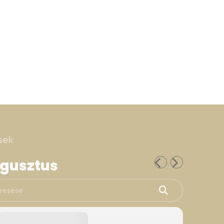
sek
ugusztus
ése