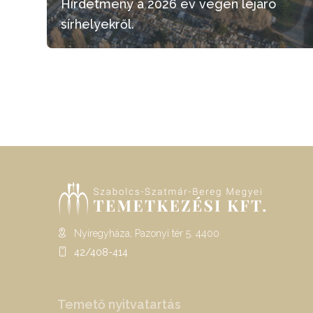
Hirdetmény a 2026 év végén lejáró
sírhelyekről.
Nyíregyháza, Pazonyi tér 5. 4400
42/408-414
Temető nyitvatartás