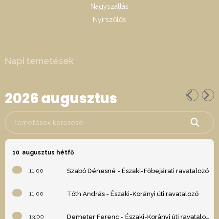
Nagyszállás
Nyírszőlős
Napi temetések
2026 augusztus
Temetések keresése
10
augusztus hétfő
11:00
Szabó Dénesné - Északi-Főbejárati ravatalozó
11:00
Tóth András - Északi-Korányi úti ravatalozó
13:00
Demeter Ferenc - Északi-Korányi úti ravatalozó