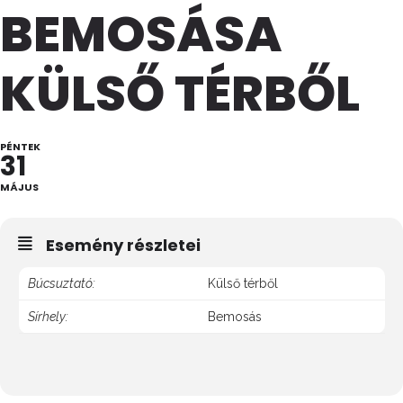
BEMOSÁSA
KÜLSŐ TÉRBŐL
PÉNTEK
31
MÁJUS
Esemény részletei
Búcsuztató:
Külső térből
Sírhely:
Bemosás