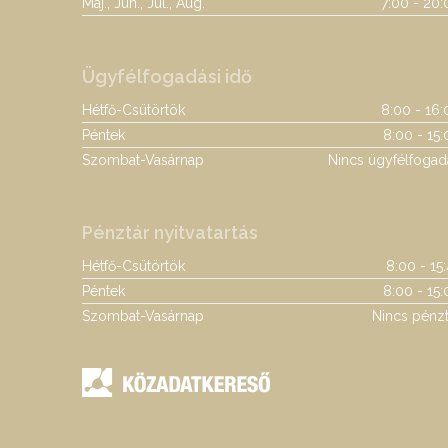
Máj., Jún., Júl., Aug.
7:00 - 20:
Ügyfélfogadási idő
Hétfő-Csütörtök
8:00 - 16:
Péntek
8:00 - 15:
Szombat-Vasárnap
Nincs ügyfélfogad
Pénztár nyitvatartás
Hétfő-Csütörtök
8:00 - 15
Péntek
8:00 - 15:
Szombat-Vasárnap
Nincs pénzt