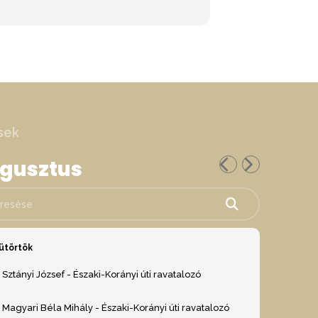
sek
ugusztus
ése
ütörtök
Sztányi József - Északi-Korányi úti ravatalozó
Magyari Béla Mihály - Északi-Korányi úti ravatalozó