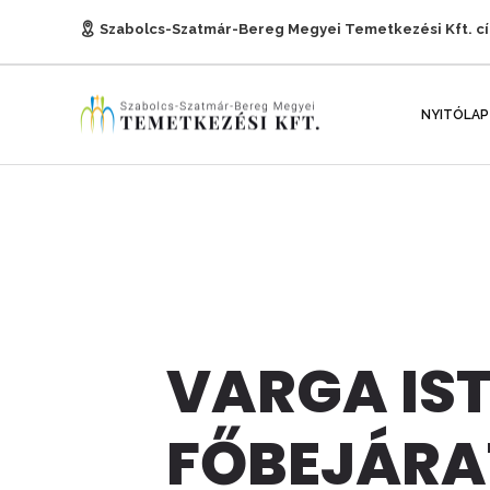
Szabolcs-Szatmár-Bereg Megyei Temetkezési Kft. c
E-mail:
titkarsag@temetkezesnyh.hu
NYITÓLAP
VARGA IST
FŐBEJÁRA