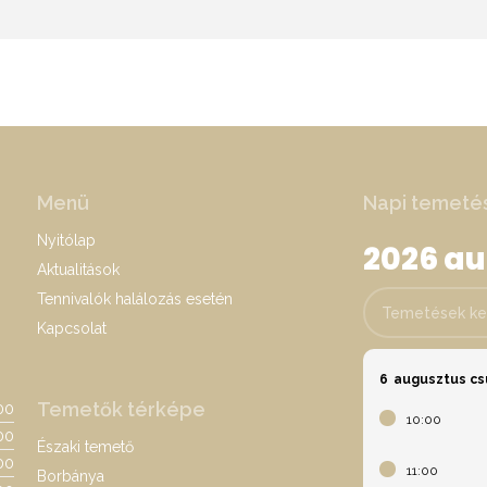
Menü
Napi temeté
Nyitólap
2026 a
Aktualitások
Tennivalók halálozás esetén
Temetések keres
Kapcsolat
6
augusztus cs
Temetők térképe
:00
10:00
00
Északi temető
:00
11:00
Borbánya