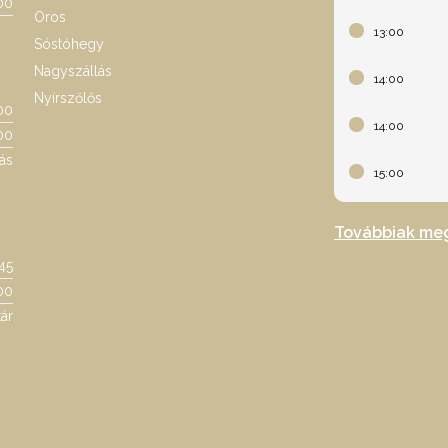
00
Oros
13:00
Sóstóhegy
Nagyszállás
14:00
Nyírszőlős
00
14:00
00
ás
15:00
Továbbiak me
:45
00
ár