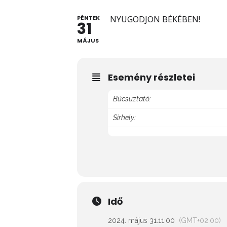
PÉNTEK
NYUGODJON BÉKÉBEN!
31
MÁJUS
Esemény részletei
Búcsuztató:
Sírhely:
Idő
2024. május 31.
11:00
(GMT+02:00)