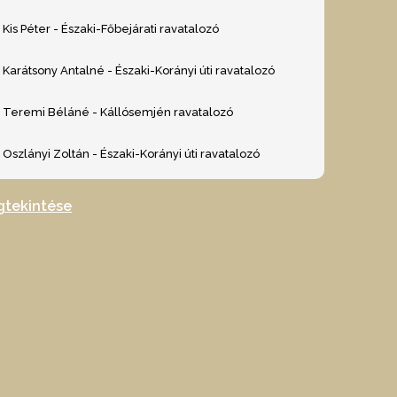
Kis Péter - Északi-Főbejárati ravatalozó
Karátsony Antalné - Északi-Korányi úti ravatalozó
Teremi Béláné - Kállósemjén ravatalozó
Oszlányi Zoltán - Északi-Korányi úti ravatalozó
gtekintése