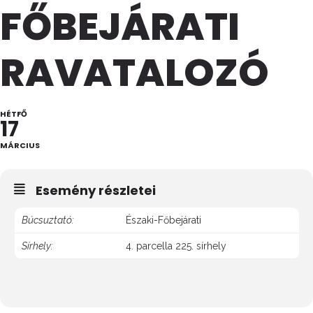
FŐBEJÁRATI
RAVATALOZÓ
HÉTFŐ
17
MÁRCIUS
Esemény részletei
Búcsuztató:
Északi-Főbejárati
Sírhely:
4. parcella 225. sírhely