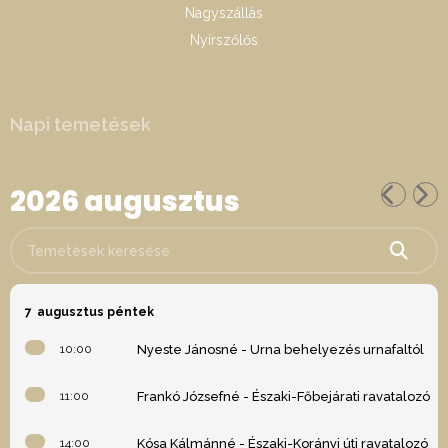
Nagyszállás
Nyírszőlős
Napi temetések
2026 augusztus
Temetések keresése
7
augusztus péntek
10:00
Nyeste Jánosné - Urna behelyezés urnafaltól
11:00
Frankó Józsefné - Északi-Főbejárati ravatalozó
14:00
Kósa Kálmánné - Északi-Korányi úti ravatalozó