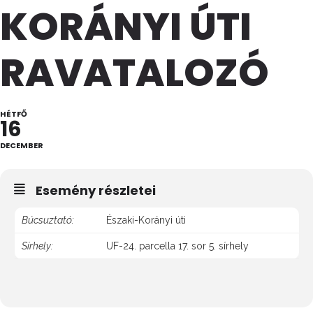
KORÁNYI ÚTI
RAVATALOZÓ
HÉTFŐ
16
DECEMBER
Esemény részletei
Búcsuztató:
Északi-Korányi úti
Sírhely:
UF-24. parcella 17. sor 5. sírhely