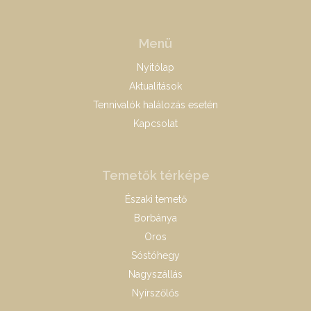
Menü
Nyitólap
Aktualitások
Tennivalók halálozás esetén
Kapcsolat
Temetők térképe
Északi temető
Borbánya
Oros
Sóstóhegy
Nagyszállás
Nyírszőlős