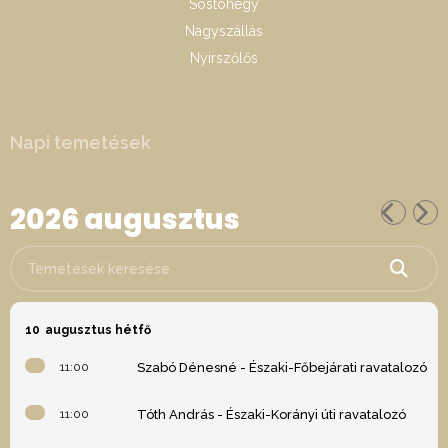
Sóstóhegy
Nagyszállás
Nyírszőlős
Napi temetések
2026 augusztus
Temetések keresése
10
augusztus hétfő
11:00
Szabó Dénesné - Északi-Főbejárati ravatalozó
11:00
Tóth András - Északi-Korányi úti ravatalozó