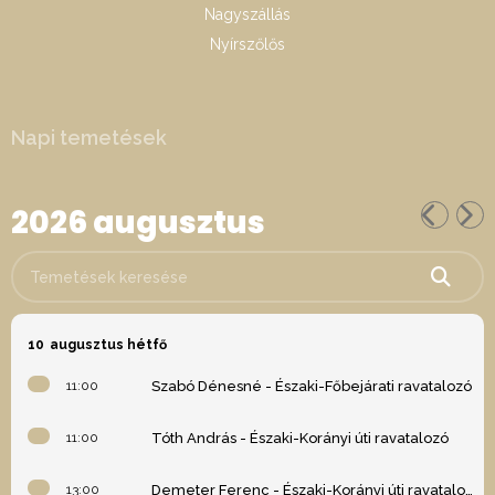
Nagyszállás
Nyírszőlős
Napi temetések
2026 augusztus
Temetések keresése
10
augusztus hétfő
11:00
Szabó Dénesné - Északi-Főbejárati ravatalozó
11:00
Tóth András - Északi-Korányi úti ravatalozó
13:00
Demeter Ferenc - Északi-Korányi úti ravatalozó