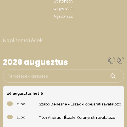
Sóstóhegy
Nagyszállás
Nyírszőlős
Napi temetések
2026 augusztus
Temetések keresése
10
augusztus hétfő
11:00
Szabó Dénesné - Északi-Főbejárati ravatalozó
11:00
Tóth András - Északi-Korányi úti ravatalozó