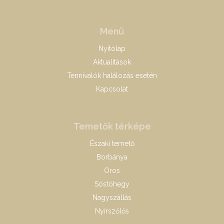
Menü
Nyitólap
Aktualitások
Tennivalók halálozás esetén
Kapcsolat
Temetők térképe
Északi temető
Borbánya
Oros
Sóstóhegy
Nagyszállás
Nyírszőlős