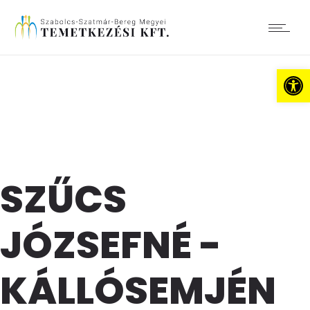
Es
SZŰCS
JÓZSEFNÉ -
KÁLLÓSEMJÉN