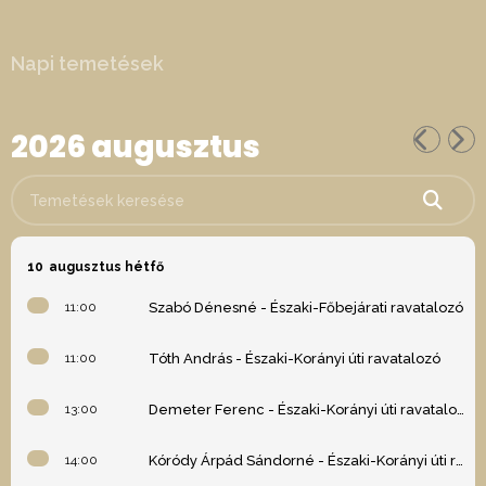
Napi temetések
2026 augusztus
Temetések keresése
10
augusztus hétfő
11:00
Szabó Dénesné - Északi-Főbejárati ravatalozó
11:00
Tóth András - Északi-Korányi úti ravatalozó
13:00
Demeter Ferenc - Északi-Korányi úti ravatalozó
14:00
Kóródy Árpád Sándorné - Északi-Korányi úti ravatalozó