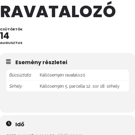
RAVATALOZÓ
CSÜTÖRTÖK
14
AUGUSZTUS
Esemény részletei
Búcsúztató:
Kállósemjén ravatalozó
Sírhely:
Kállósemjén 5. parcella 12. sor 18. sírhely
Idő