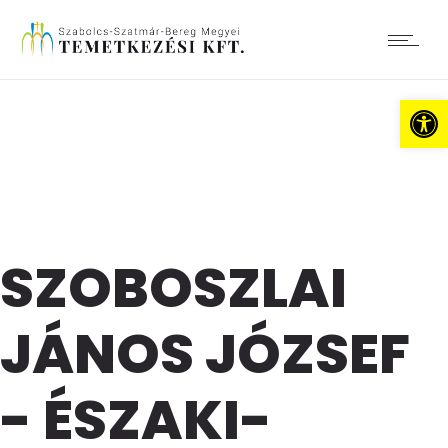
Es
SZOBOSZLAI
JÁNOS JÓZSEF
- ÉSZAKI-