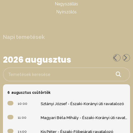
Nagyszállás
Nyírszőlős
Napi temetések
2026 augusztus
Temetések keresése
6
augusztus csütörtök
10:00
Sztányi József - Északi-Korányi úti ravatalozó
11:00
Magyari Béla Mihály - Északi-Korányi úti ravatalozó
13:00
Kis Péter - Északi-Főbejárati ravatalozó