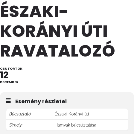
ÉSZAKI-
KORÁNYI ÚTI
RAVATALOZÓ
CSÜTÖRTÖK
12
DECEMBER
Esemény részletei
Búcsuztató:
Északi-Korányi úti
Sírhely:
Hamvak búcsúztatása