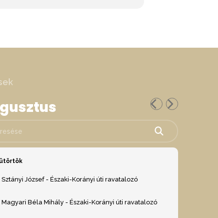
sek
ugusztus
ése
ütörtök
Sztányi József - Északi-Korányi úti ravatalozó
Magyari Béla Mihály - Északi-Korányi úti ravatalozó