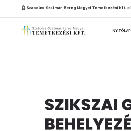
Szabolcs-Szatmár-Bereg Megyei Temetkezési Kft. c
E-mail:
titkarsag@temetkezesnyh.hu
NYITÓLAP
SZIKSZAI 
BEHELYEZÉ