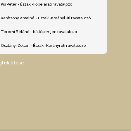
Kis Péter - Északi-Főbejárati ravatalozó
Karátsony Antalné - Északi-Korányi úti ravatalozó
Teremi Béláné - Kállósemjén ravatalozó
Oszlányi Zoltán - Északi-Korányi úti ravatalozó
gtekintése