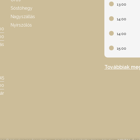
13:00
Sóstóhegy
Nagyszállás
14:00
Nyírszőlős
00
14:00
00
ás
15:00
Továbbiak me
:45
00
ár