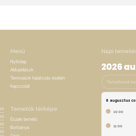
Menü
Napi temeté
Nyitólap
2026 a
Aktualitások
Tennivalók halálozás esetén
Temetések keres
Kapcsolat
6
augusztus cs
Temetők térképe
:00
10:00
00
Északi temető
:00
11:00
Borbánya
00
Oros