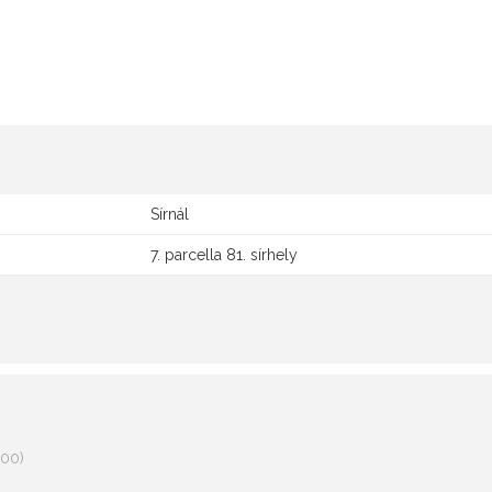
Sírnál
7. parcella 81. sírhely
00)