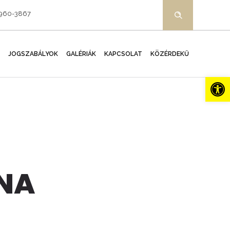
-960-3867
JOGSZABÁLYOK
GALÉRIÁK
KAPCSOLAT
KÖZÉRDEKŰ
Es
RNA