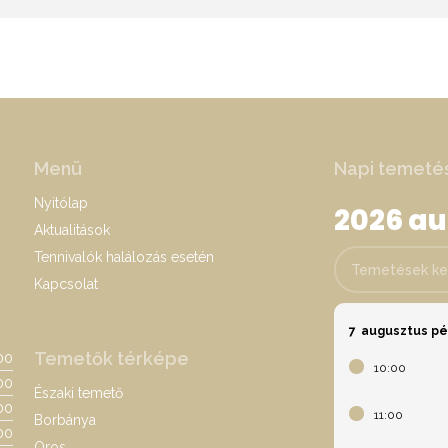
Menü
Napi temeté
Nyitólap
2026 a
Aktualitások
Tennivalók halálozás esetén
Temetések keres
Kapcsolat
7
augusztus p
Temetők térképe
:00
10:00
00
Északi temető
:00
11:00
Borbánya
00
Oros