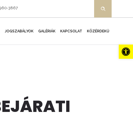
-960-3867
JOGSZABÁLYOK
GALÉRIÁK
KAPCSOLAT
KÖZÉRDEKŰ
Es
BEJÁRATI