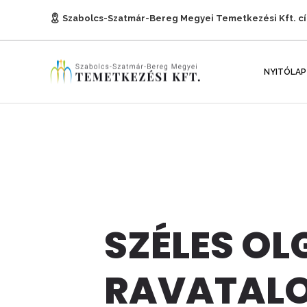
Szabolcs-Szatmár-Bereg Megyei Temetkezési Kft. c
E-mail:
titkarsag@temetkezesnyh.hu
NYITÓLAP
SZÉLES OL
RAVATAL