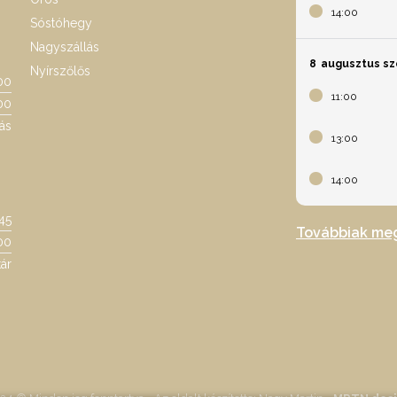
14:00
Sóstóhegy
Nagyszállás
8
augusztus s
Nyírszőlős
00
11:00
00
ás
13:00
14:00
:45
Továbbiak me
00
ár