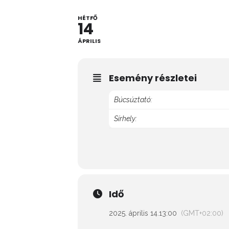
HÉTFŐ
14
ÁPRILIS
Esemény részletei
Búcsúztató:
Sírhely:
Idő
2025. április 14.
13:00
(GMT+02:00)