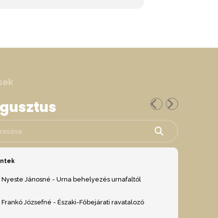
sek
ugusztus
ése
éntek
Nyeste Jánosné - Urna behelyezés urnafaltól
Frankó Józsefné - Északi-Főbejárati ravatalozó