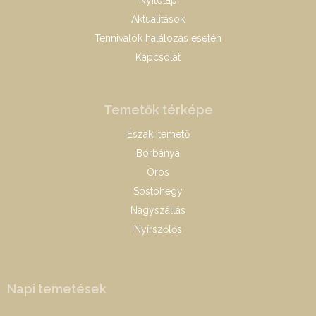
Nyitólap
Aktualitások
Tennivalók halálozás esetén
Kapcsolat
Temetők térképe
Északi temető
Borbánya
Oros
Sóstóhegy
Nagyszállás
Nyírszőlős
Napi temetések