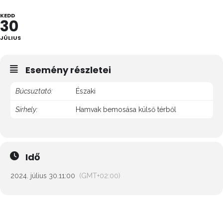
KEDD
30
JÚLIUS
Esemény részletei
Búcsuztató:
Északi
Sírhely:
Hamvak bemosása külső térből
Idő
2024. július 30.
11:00
(GMT+02:00)