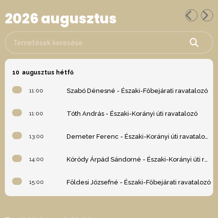
2026 augusztus
Temetések keresése
10
augusztus hétfő
11:00
Szabó Dénesné - Északi-Főbejárati ravatalozó
11:00
Tóth András - Északi-Korányi úti ravatalozó
13:00
Demeter Ferenc - Északi-Korányi úti ravatalozó
14:00
Kóródy Árpád Sándorné - Északi-Korányi úti ravatalozó
15:00
Földesi Józsefné - Északi-Főbejárati ravatalozó