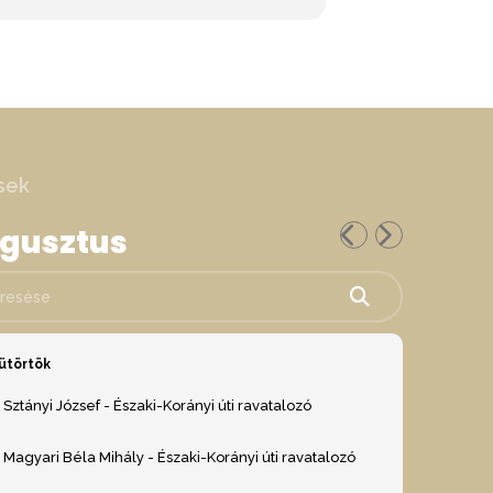
sek
ugusztus
ése
ütörtök
Sztányi József - Északi-Korányi úti ravatalozó
Magyari Béla Mihály - Északi-Korányi úti ravatalozó