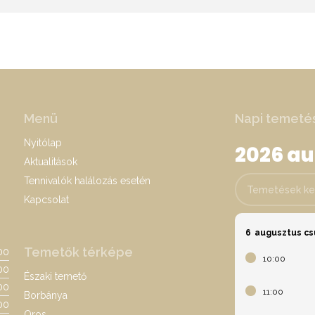
Menü
Napi temeté
Nyitólap
2026 a
Aktualitások
Tennivalók halálozás esetén
Temetések keres
Kapcsolat
6
augusztus cs
Temetők térképe
:00
10:00
00
Északi temető
:00
11:00
Borbánya
00
Oros