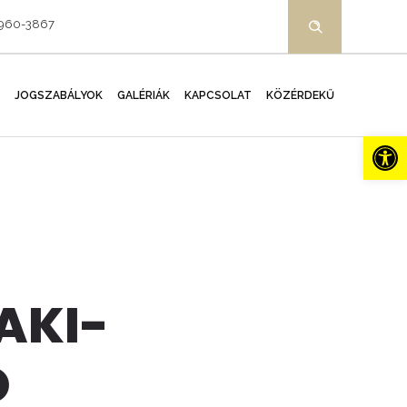
-960-3867
JOGSZABÁLYOK
GALÉRIÁK
KAPCSOLAT
KÖZÉRDEKŰ
Es
AKI-
Ó