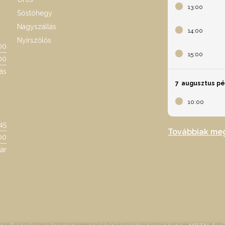
13:00
Sóstóhegy
Nagyszállás
14:00
Nyírszőlős
00
15:00
00
ás
7
augusztus p
10:00
:45
Továbbiak me
00
ár