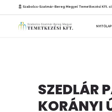
Szabolcs-Szatmár-Bereg Megyei Temetkezési Kft. c
E-mail:
titkarsag@temetkezesnyh.hu
NYITÓLAP
SZEDLÁR P
KORÁNYI 