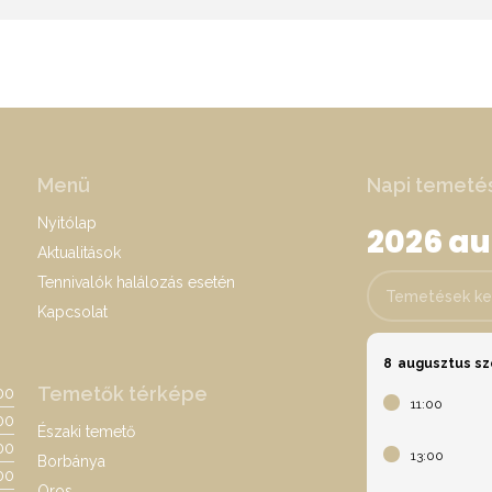
Menü
Napi temeté
Nyitólap
2026 a
Aktualitások
Tennivalók halálozás esetén
Temetések keres
Kapcsolat
8
augusztus s
Temetők térképe
:00
11:00
00
Északi temető
:00
13:00
Borbánya
00
Oros