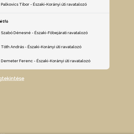
Palkovics Tibor - Északi-Korányi úti ravatalozó
étfő
Szabó Dénesné - Északi-Főbejárati ravatalozó
Tóth András - Északi-Korányi úti ravatalozó
Demeter Ferenc - Északi-Korányi úti ravatalozó
gtekintése