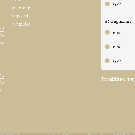
14:00
Sóstóhegy
Nagyszállás
10
augusztus h
Nyírszőlős
00
11:00
00
ás
11:00
13:00
:45
Továbbiak me
00
ár