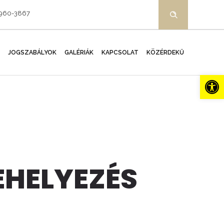
-960-3867
JOGSZABÁLYOK
GALÉRIÁK
KAPCSOLAT
KÖZÉRDEKŰ
Es
EHELYEZÉS