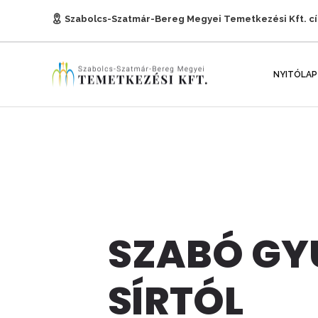
Szabolcs-Szatmár-Bereg Megyei Temetkezési Kft. c
E-mail:
titkarsag@temetkezesnyh.hu
NYITÓLAP
SZABÓ GYU
SÍRTÓL