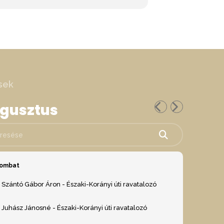
sek
ugusztus
ése
zombat
Szántó Gábor Áron - Északi-Korányi úti ravatalozó
Juhász Jánosné - Északi-Korányi úti ravatalozó