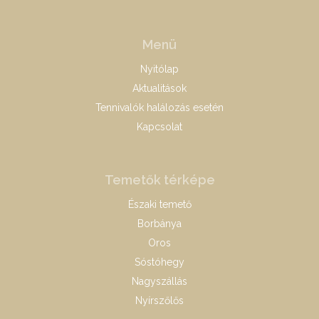
Menü
Nyitólap
Aktualitások
Tennivalók halálozás esetén
Kapcsolat
Temetők térképe
Északi temető
Borbánya
Oros
Sóstóhegy
Nagyszállás
Nyírszőlős