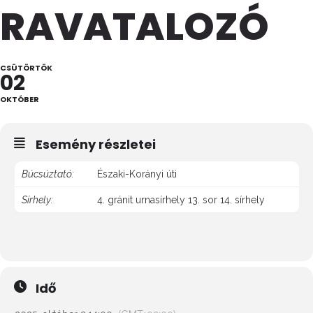
RAVATALOZÓ
CSÜTÖRTÖK
02
OKTÓBER
Esemény részletei
Búcsúztató:
Északi-Korányi úti
Sírhely:
4. gránit urnasírhely 13. sor 14. sírhely
Idő