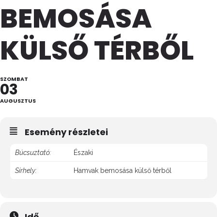
BEMOSÁSA
KÜLSŐ TÉRBŐL
SZOMBAT
03
AUGUSZTUS
Esemény részletei
Búcsuztató:
Északi
Sírhely:
Hamvak bemosása külső térből
Idő