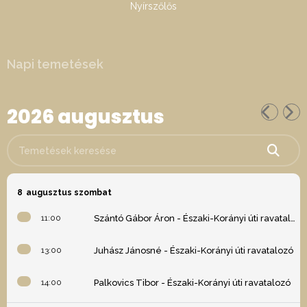
Nyírszőlős
Napi temetések
2026 augusztus
Temetések keresése
8
augusztus szombat
11:00
Szántó Gábor Áron - Északi-Korányi úti ravatalozó
13:00
Juhász Jánosné - Északi-Korányi úti ravatalozó
14:00
Palkovics Tibor - Északi-Korányi úti ravatalozó