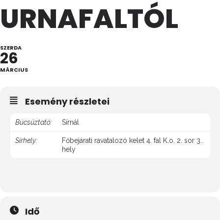
URNAFALTÓL
SZERDA
26
MÁRCIUS
Esemény részletei
Búcsúztató:
Sírnál
Sírhely:
Főbejárati ravatalozó kelet 4. fal K.o. 2. sor 3.
hely
Idő