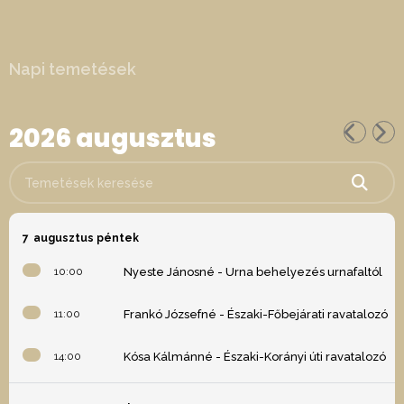
Napi temetések
2026 augusztus
Temetések keresése
7
augusztus péntek
10:00
Nyeste Jánosné - Urna behelyezés urnafaltól
11:00
Frankó Józsefné - Északi-Főbejárati ravatalozó
14:00
Kósa Kálmánné - Északi-Korányi úti ravatalozó