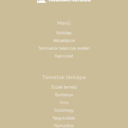
Menü
Nyitólap
Aktualitások
Tennivalók halálozás esetén
Kapcsolat
Temetők térképe
Északi temető
Borbánya
Oros
Sóstóhegy
Nagyszállás
Nyírszőlős