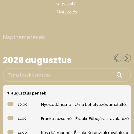
Nagyszállás
Nyírszőlős
Napi temetések
2026 augusztus
Temetések keresése
7
augusztus péntek
10:00
Nyeste Jánosné - Urna behelyezés urnafaltól
11:00
Frankó Józsefné - Északi-Főbejárati ravatalozó
14:00
Kósa Kálmánné - Északi-Korányi úti ravatalozó