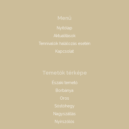
Menü
Nyitólap
Aktualitások
Tennivalók halálozás esetén
Kapcsolat
Temetők térképe
Északi temető
Borbánya
Oros
Sóstóhegy
Nagyszállás
Nyírszőlős