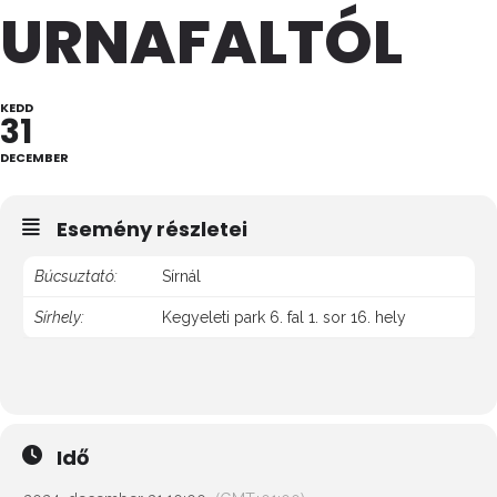
URNAFALTÓL
KEDD
31
DECEMBER
Esemény részletei
Búcsuztató:
Sírnál
Sírhely:
Kegyeleti park 6. fal 1. sor 16. hely
Idő