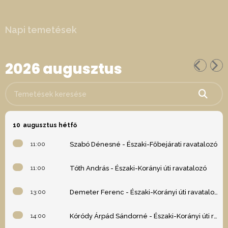
Napi temetések
2026 augusztus
Temetések keresése
10
augusztus hétfő
11:00
Szabó Dénesné - Északi-Főbejárati ravatalozó
11:00
Tóth András - Északi-Korányi úti ravatalozó
13:00
Demeter Ferenc - Északi-Korányi úti ravatalozó
14:00
Kóródy Árpád Sándorné - Északi-Korányi úti ravatalozó