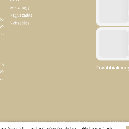
Sóstóhegy
Nagyszállás
00
Nyírszőlős
00
ás
:45
Továbbiak me
00
ár
24 © Minden jog fenntartva - Az oldalt készítette: Nagy Martin -
MRTN des
minőségi felhasználói élmény érdekében sütiket használunk.