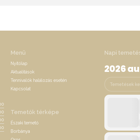
Menü
Napi temeté
Nyitólap
2026 a
Aktualitások
Tennivalók halálozás esetén
Temetések keres
Kapcsolat
:00
Temetők térképe
00
:00
Északi temető
00
Borbánya
Oros