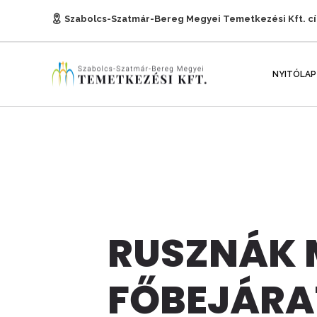
Szabolcs-Szatmár-Bereg Megyei Temetkezési Kft. c
E-mail:
titkarsag@temetkezesnyh.hu
NYITÓLAP
RUSZNÁK M
FŐBEJÁRA