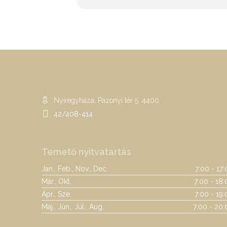
Nyíregyháza, Pazonyi tér 5. 4400
42/408-414
Temető nyitvatartás
Jan., Feb., Nov., Dec.
7:00 - 17
Már., Okt.
7:00 - 18:
Ápr., Sze.
7:00 - 19
Máj., Jún., Júl., Aug.
7:00 - 20: