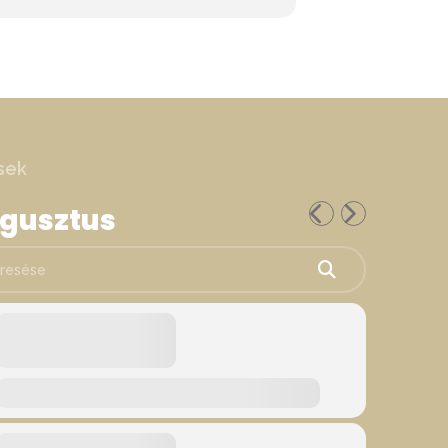
sek
ugusztus
ése