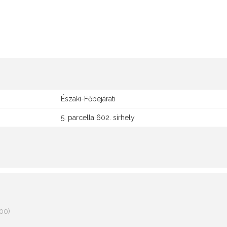
Északi-Főbejárati
5. parcella 602. sírhely
00)