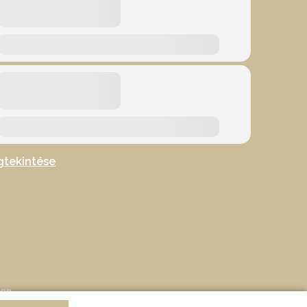
gtekintése
ign