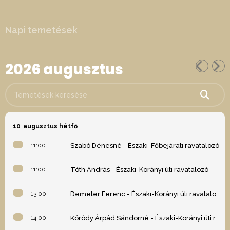
Napi temetések
2026 augusztus
Temetések keresése
10
augusztus hétfő
11:00
Szabó Dénesné - Északi-Főbejárati ravatalozó
11:00
Tóth András - Északi-Korányi úti ravatalozó
13:00
Demeter Ferenc - Északi-Korányi úti ravatalozó
14:00
Kóródy Árpád Sándorné - Északi-Korányi úti ravatalozó