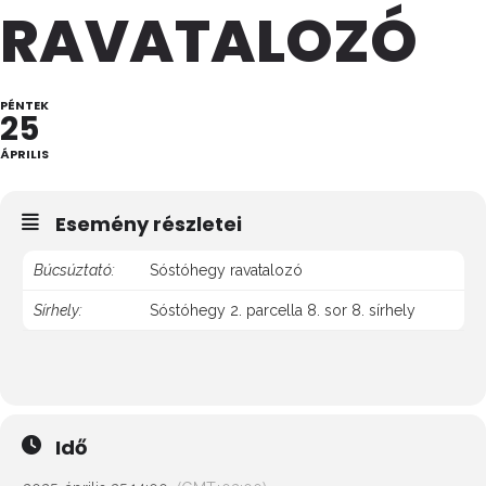
RAVATALOZÓ
PÉNTEK
25
ÁPRILIS
Esemény részletei
Búcsúztató:
Sóstóhegy ravatalozó
Sírhely:
Sóstóhegy 2. parcella 8. sor 8. sírhely
Idő