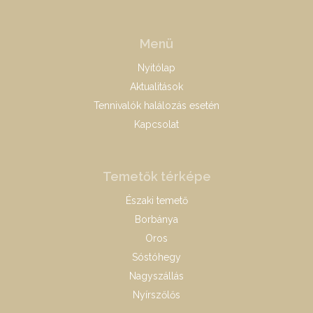
Menü
Nyitólap
Aktualitások
Tennivalók halálozás esetén
Kapcsolat
Temetők térképe
Északi temető
Borbánya
Oros
Sóstóhegy
Nagyszállás
Nyírszőlős