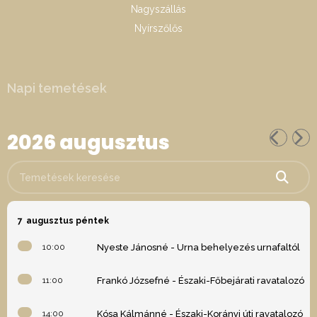
Nagyszállás
Nyírszőlős
Napi temetések
2026 augusztus
Temetések keresése
7
augusztus péntek
10:00
Nyeste Jánosné - Urna behelyezés urnafaltól
11:00
Frankó Józsefné - Északi-Főbejárati ravatalozó
14:00
Kósa Kálmánné - Északi-Korányi úti ravatalozó