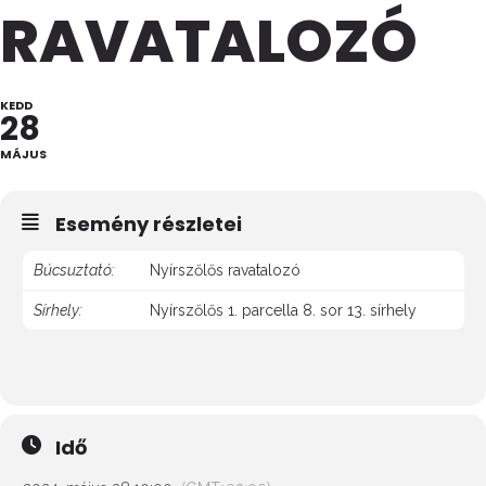
RAVATALOZÓ
KEDD
28
MÁJUS
Esemény részletei
Búcsuztató:
Nyírszőlős ravatalozó
Sírhely:
Nyírszőlős 1. parcella 8. sor 13. sírhely
Idő