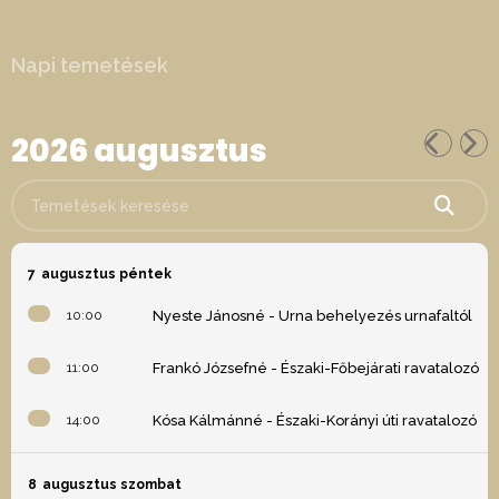
Napi temetések
2026 augusztus
Temetések keresése
7
augusztus péntek
10:00
Nyeste Jánosné - Urna behelyezés urnafaltól
11:00
Frankó Józsefné - Északi-Főbejárati ravatalozó
14:00
Kósa Kálmánné - Északi-Korányi úti ravatalozó
8
augusztus szombat