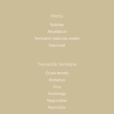
Menü
Nyitólap
Aktualitások
Tennivalók halálozás esetén
Kapcsolat
Temetők térképe
Északi temető
Borbánya
Oros
Sóstóhegy
Nagyszállás
Nyírszőlős