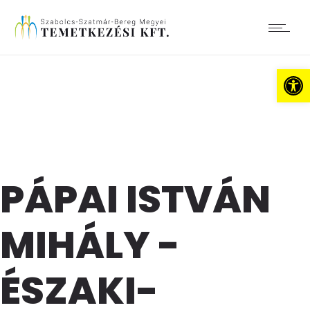
Es
PÁPAI ISTVÁN
MIHÁLY -
ÉSZAKI-