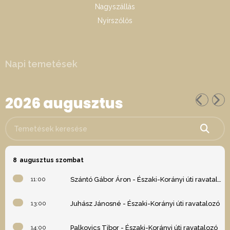
Nagyszállás
Nyírszőlős
Napi temetések
2026 augusztus
Temetések keresése
8
augusztus szombat
11:00
Szántó Gábor Áron - Északi-Korányi úti ravatalozó
13:00
Juhász Jánosné - Északi-Korányi úti ravatalozó
14:00
Palkovics Tibor - Északi-Korányi úti ravatalozó