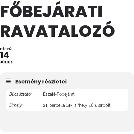
FŐBEJÁRATI
RAVATALOZÓ
HÉTFŐ
14
JÚLIUS
Esemény részletei
Búcsúztató:
Északi-Főbejárati
Sírhely:
21. parcella 145. sírhely 489. sírbolt