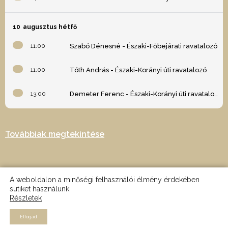
10
augusztus hétfő
11:00
Szabó Dénesné - Északi-Főbejárati ravatalozó
11:00
Tóth András - Északi-Korányi úti ravatalozó
13:00
Demeter Ferenc - Északi-Korányi úti ravatalozó
Továbbiak megtekintése
A weboldalon a minőségi felhasználói élmény érdekében
sütiket használunk.
Részletek
2024 © Minden jog fenntartva - Az oldalt készítette: Nagy Martin -
MRTN design
Elfogad