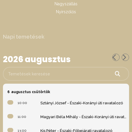
Nagyszállás
Nyírszőlős
Napi temetések
2026 augusztus
Temetések keresése
6
augusztus csütörtök
10:00
Sztányi József - Északi-Korányi úti ravatalozó
11:00
Magyari Béla Mihály - Északi-Korányi úti ravatalozó
13:00
Kis Péter - Északi-Főbejárati ravatalozó