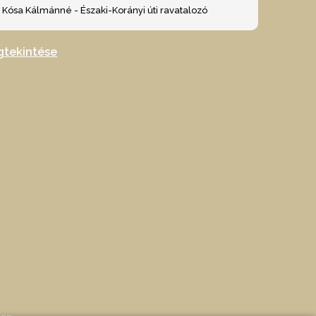
Kósa Kálmánné - Északi-Korányi úti ravatalozó
gtekintése