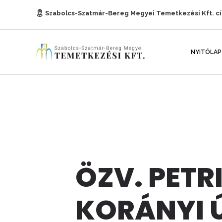
Szabolcs-Szatmár-Bereg Megyei Temetkezési Kft. c
E-mail:
titkarsag@temetkezesnyh.hu
NYITÓLAP
ÖZV. PETR
KORÁNYI 