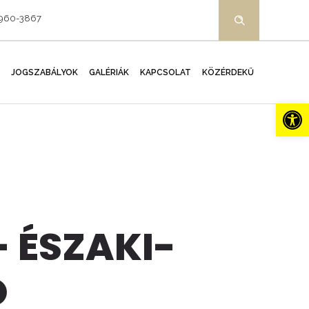
-960-3867
JOGSZABÁLYOK
GALÉRIÁK
KAPCSOLAT
KÖZÉRDEKŰ
Es
- ÉSZAKI-
Ó