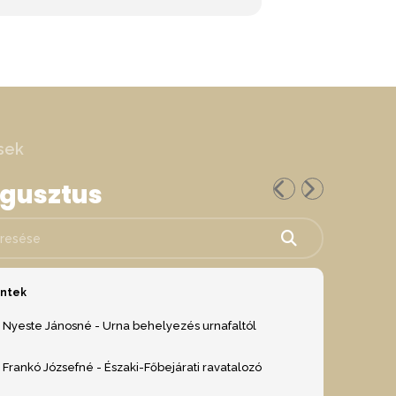
sek
ugusztus
ése
éntek
Nyeste Jánosné - Urna behelyezés urnafaltól
Frankó Józsefné - Északi-Főbejárati ravatalozó