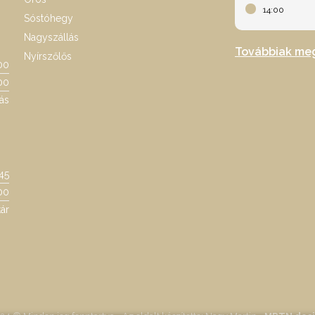
14:00
Sóstóhegy
Nagyszállás
Továbbiak me
Nyírszőlős
00
00
ás
:45
00
ár