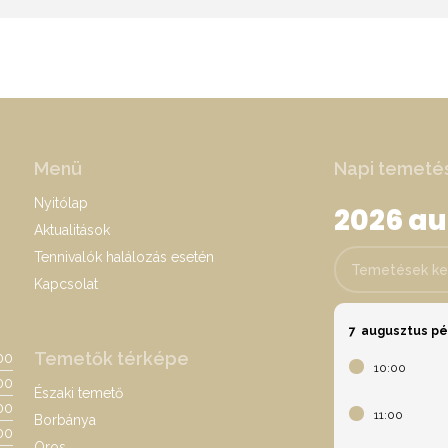
Menü
Napi temeté
Nyitólap
2026 a
Aktualitások
Tennivalók halálozás esetén
Temetések keres
Kapcsolat
7
augusztus p
Temetők térképe
:00
10:00
00
Északi temető
:00
11:00
Borbánya
00
Oros