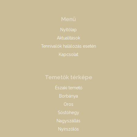
Menü
Nyitólap
Aktualitások
Tennivalók halálozás esetén
Kapcsolat
Temetők térképe
Északi temető
Borbánya
Oros
Sóstóhegy
Nagyszállás
Nyírszőlős