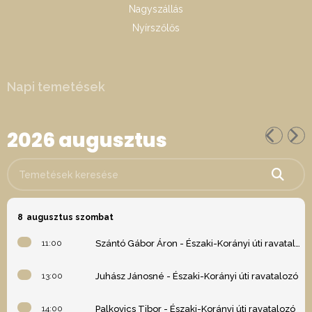
Nagyszállás
Nyírszőlős
Napi temetések
2026 augusztus
Temetések keresése
8
augusztus szombat
11:00
Szántó Gábor Áron - Északi-Korányi úti ravatalozó
13:00
Juhász Jánosné - Északi-Korányi úti ravatalozó
14:00
Palkovics Tibor - Északi-Korányi úti ravatalozó