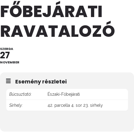
FŐBEJÁRATI
RAVATALOZÓ
SZERDA
27
NOVEMBER
Esemény részletei
Búcsuztató:
Északi-Főbejárati
Sírhely:
42. parcella 4. sor 23. sírhely