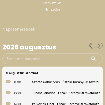
Nagyszállás
Nyírszőlős
Napi temetések
2026 augusztus
Temetések keresése
8
augusztus szombat
11:00
Szántó Gábor Áron - Északi-Korányi úti ravatalozó
13:00
Juhász Jánosné - Északi-Korányi úti ravatalozó
14:00
Palkovics Tibor - Északi-Korányi úti ravatalozó