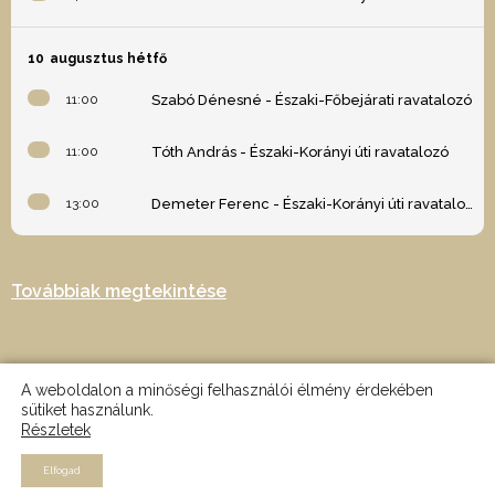
10
augusztus hétfő
11:00
Szabó Dénesné - Északi-Főbejárati ravatalozó
11:00
Tóth András - Északi-Korányi úti ravatalozó
13:00
Demeter Ferenc - Északi-Korányi úti ravatalozó
Továbbiak megtekintése
A weboldalon a minőségi felhasználói élmény érdekében
sütiket használunk.
Részletek
2024 © Minden jog fenntartva - Az oldalt készítette: Nagy Martin -
MRTN design
Elfogad