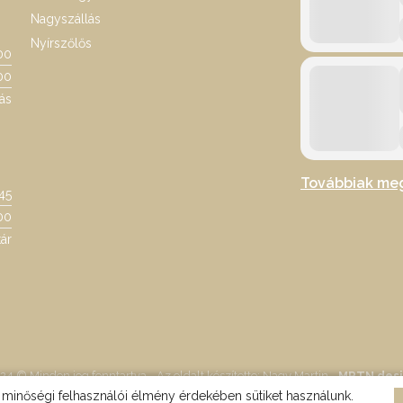
Nagyszállás
Nyírszőlős
00
00
ás
Továbbiak me
:45
00
ár
24 © Minden jog fenntartva - Az oldalt készítette: Nagy Martin -
MRTN des
minőségi felhasználói élmény érdekében sütiket használunk.