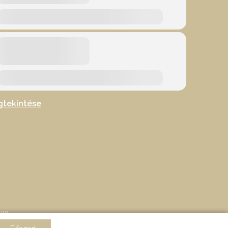
gtekintése
ign