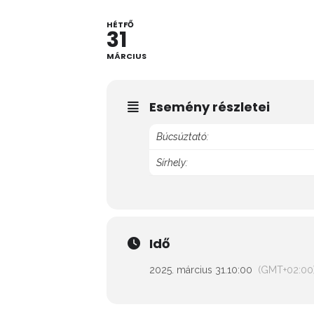
HÉTFŐ
31
MÁRCIUS
Esemény részletei
Búcsúztató:
Sírhely:
Idő
2025. március 31.
10:00
(GMT+02:00