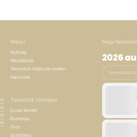
Menü
Napi temeté
Nyitólap
2026 a
Aktualitások
Tennivalók halálozás esetén
Temetések keres
Kapcsolat
Temetők térképe
:00
00
Északi temető
:00
Borbánya
00
Oros
Sóstóhegy