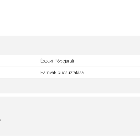
Északi-Főbejárati
Hamvak búcsúztatása
)