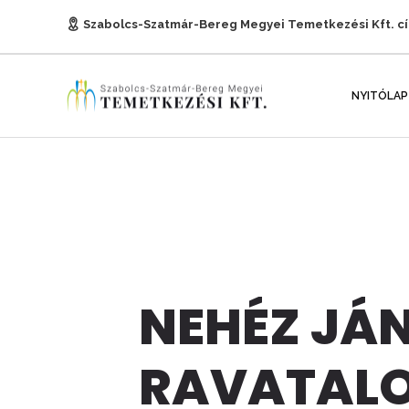
Szabolcs-Szatmár-Bereg Megyei Temetkezési Kft. c
E-mail:
titkarsag@temetkezesnyh.hu
NYITÓLAP
NEHÉZ JÁN
RAVATAL