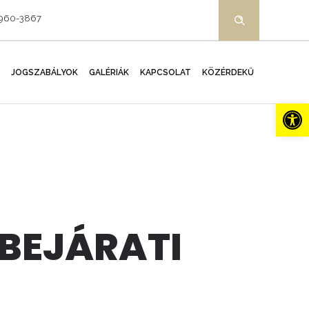
-960-3867
JOGSZABÁLYOK
GALÉRIÁK
KAPCSOLAT
KÖZÉRDEKŰ
Es
ŐBEJÁRATI