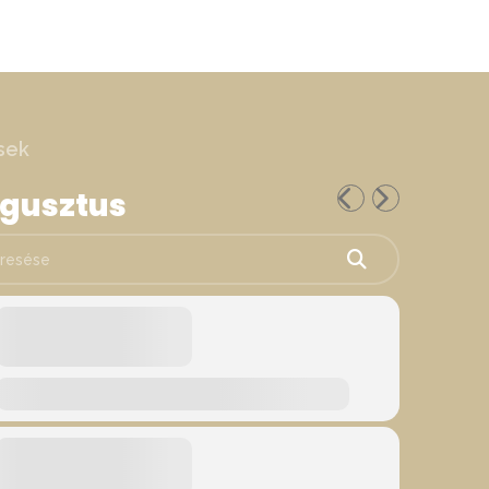
sek
ugusztus
ése