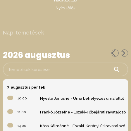
Nagyszállás
Nyírszőlős
Napi temetések
2026 augusztus
Temetések keresése
7
augusztus péntek
10:00
Nyeste Jánosné - Urna behelyezés urnafaltól
11:00
Frankó Józsefné - Északi-Főbejárati ravatalozó
14:00
Kósa Kálmánné - Északi-Korányi úti ravatalozó