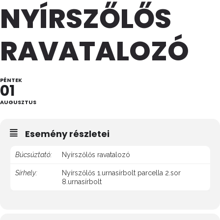
NYÍRSZŐLŐS
RAVATALOZÓ
PÉNTEK
01
AUGUSZTUS
Esemény részletei
Búcsúztató:
Nyírszőlős ravatalozó
Sírhely:
Nyírszőlős 1.urnasírbolt parcella 2.sor
8.urnasírbolt