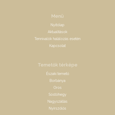
Menü
Nyitólap
Aktualitások
Tennivalók halálozás esetén
Kapcsolat
Temetők térképe
Északi temető
Borbánya
Oros
Sóstóhegy
Nagyszállás
Nyírszőlős