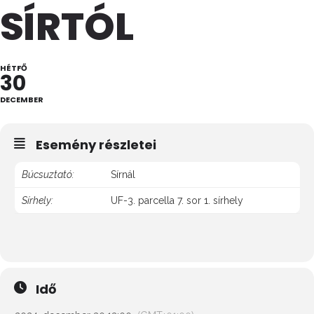
SÍRTÓL
HÉTFŐ
30
DECEMBER
Esemény részletei
Búcsuztató:
Sírnál
Sírhely:
UF-3. parcella 7. sor 1. sírhely
Idő