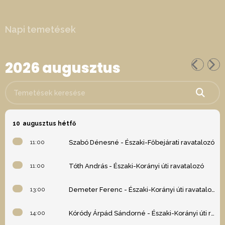
Napi temetések
2026 augusztus
Temetések keresése
10
augusztus hétfő
11:00
Szabó Dénesné - Északi-Főbejárati ravatalozó
11:00
Tóth András - Északi-Korányi úti ravatalozó
13:00
Demeter Ferenc - Északi-Korányi úti ravatalozó
14:00
Kóródy Árpád Sándorné - Északi-Korányi úti ravatalozó