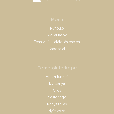
Menü
Nyitólap
Aktualitások
Tennivalók halálozás esetén
Kapcsolat
Temetők térképe
Északi temető
Borbánya
Oros
Sóstóhegy
Nagyszállás
Nyírszőlős