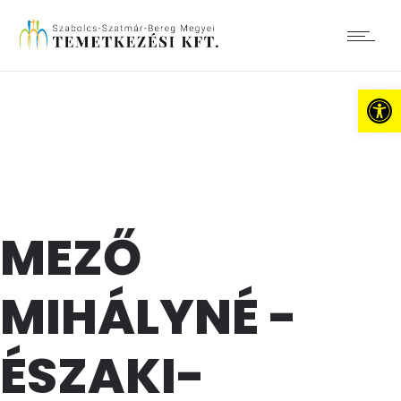
Es
MEZŐ
MIHÁLYNÉ -
ÉSZAKI-