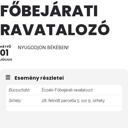
FŐBEJÁRATI
RAVATALOZÓ
HÉTFŐ
NYUGODJON BÉKÉBEN!
01
JÚLIUS
Esemény részletei
Búcsuztató:
Északi-Főbejárati ravatalozó
Sírhely:
28. felnőtt parcella 5. sor 9. sírhely