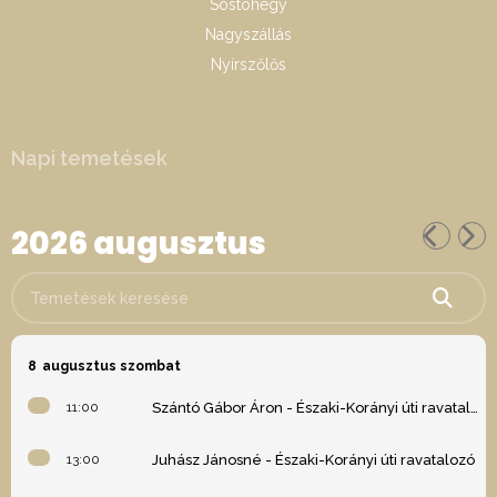
Sóstóhegy
Nagyszállás
Nyírszőlős
Napi temetések
2026 augusztus
Temetések keresése
8
augusztus szombat
11:00
Szántó Gábor Áron - Északi-Korányi úti ravatalozó
13:00
Juhász Jánosné - Északi-Korányi úti ravatalozó