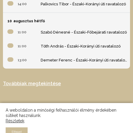
14:00
Palkovics Tibor - Északi-Korányi úti ravatalozó
10
augusztus hétfő
11:00
Szabó Dénesné - Északi-Főbejárati ravatalozó
11:00
Tóth András - Északi-Korányi úti ravatalozó
13:00
Demeter Ferenc - Északi-Korányi úti ravatalozó
Továbbiak megtekintése
A weboldalon a minőségi felhasználói élmény érdekében
sütiket használunk.
Részletek
2024 © Minden jog fenntartva - Az oldalt készítette: Nagy Martin -
MRTN design
Elfogad