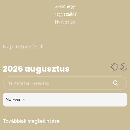
Sóstóhegy
Nagyszállás
Nyírszőlős
Napi temetések
2026 augusztus
Temetések keresése
No Events
Továbbiak megtekintése