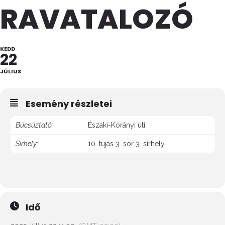
RAVATALOZÓ
KEDD
22
JÚLIUS
Esemény részletei
Búcsúztató:
Északi-Korányi úti
Sírhely:
10. tujás 3. sor 3. sírhely
Idő