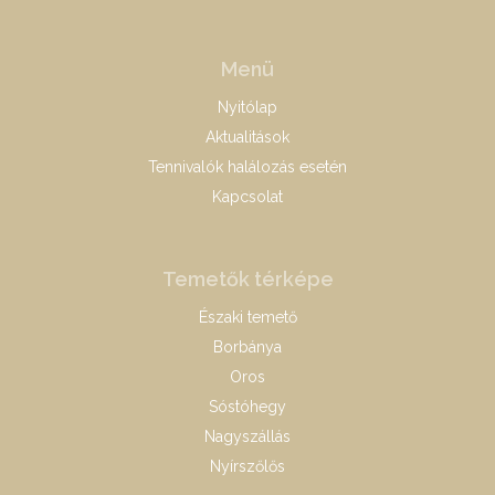
Menü
Nyitólap
Aktualitások
Tennivalók halálozás esetén
Kapcsolat
Temetők térképe
Északi temető
Borbánya
Oros
Sóstóhegy
Nagyszállás
Nyírszőlős