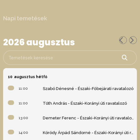
Napi temetések
2026 augusztus
Temetések keresése
10
augusztus hétfő
11:00
Szabó Dénesné - Északi-Főbejárati ravatalozó
11:00
Tóth András - Északi-Korányi úti ravatalozó
13:00
Demeter Ferenc - Északi-Korányi úti ravatalozó
14:00
Kóródy Árpád Sándorné - Északi-Korányi úti ravatalozó