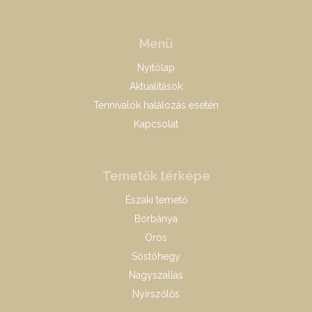
Menü
Nyitólap
Aktualitások
Tennivalók halálozás esetén
Kapcsolat
Temetők térképe
Északi temető
Borbánya
Oros
Sóstóhegy
Nagyszállás
Nyírszőlős