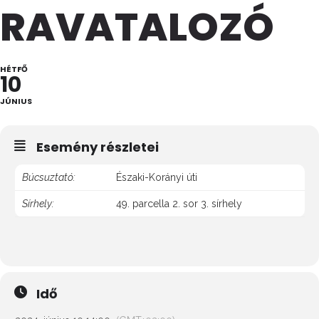
RAVATALOZÓ
HÉTFŐ
10
JÚNIUS
Esemény részletei
Búcsuztató:
Északi-Korányi úti
Sírhely:
49. parcella 2. sor 3. sírhely
Idő