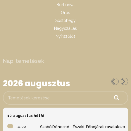
Borbánya
Oros
Sóstóhegy
Nagyszállás
Nyírszőlős
Napi temetések
2026 augusztus
Temetések keresése
10
augusztus hétfő
11:00
Szabó Dénesné - Északi-Főbejárati ravatalozó