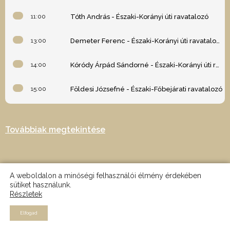
11:00
Tóth András - Északi-Korányi úti ravatalozó
13:00
Demeter Ferenc - Északi-Korányi úti ravatalozó
14:00
Kóródy Árpád Sándorné - Északi-Korányi úti ravatalozó
15:00
Földesi Józsefné - Északi-Főbejárati ravatalozó
Továbbiak megtekintése
A weboldalon a minőségi felhasználói élmény érdekében
sütiket használunk.
Részletek
2024 © Minden jog fenntartva - Az oldalt készítette: Nagy Martin -
MRTN design
Elfogad