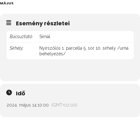
MÁJUS
Esemény részletei
Búcsuztató:
Sírnál
Sírhely:
Nyírszőlős 1. parcella 5. sor 10. sírhely /urna
behelyezés/
Idő
2024. május 14.
10:00
(GMT+02:00)