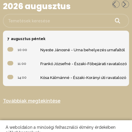
2026 augusztus
Temetések keresése
7
augusztus péntek
10:00
Nyeste Jánosné - Urna behelyezés urnafaltól
11:00
Frankó Józsefné - Északi-Főbejárati ravatalozó
14:00
Kósa Kálmánné - Északi-Korányi úti ravatalozó
Továbbiak megtekintése
A weboldalon a minőségi felhasználói élmény érdekében