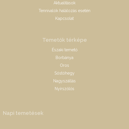
Aktualitások
Tennivalók halálozás esetén
Kapcsolat
Temetők térképe
Északi temető
Borbánya
Oros
Sóstóhegy
Nagyszállás
Nyírszőlős
Napi temetések