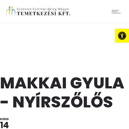
Es
MAKKAI GYULA
- NYÍRSZŐLŐS
KEDD
14