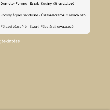
Demeter Ferenc - Északi-Korányi úti ravatalozó
Kóródy Árpád Sándorné - Északi-Korányi úti ravatalozó
Földesi Józsefné - Északi-Főbejárati ravatalozó
gtekintése