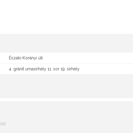
Északi-Korányi úti
4. gránit urnasírhely 11. sor 19. sírhely
00)