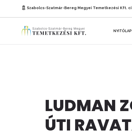
Szabolcs-Szatmár-Bereg Megyei Temetkezési Kft. c
E-mail:
titkarsag@temetkezesnyh.hu
NYITÓLAP
LUDMAN Z
ÚTI RAVA