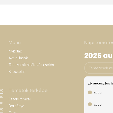
Menü
Napi temeté
Nyitólap
2026 a
Aktualitások
Tennivalók halálozás esetén
Temetések keres
Kapcsolat
10
augusztus h
Temetők térképe
:00
11:00
00
Északi temető
:00
11:00
Borbánya
00
Oros