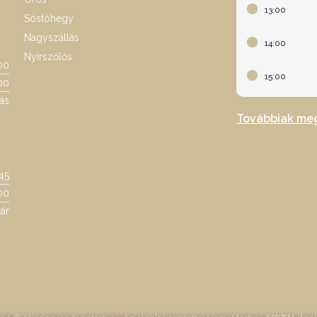
13:00
Sóstóhegy
Nagyszállás
14:00
Nyírszőlős
00
15:00
00
ás
Továbbiak me
:45
00
ár