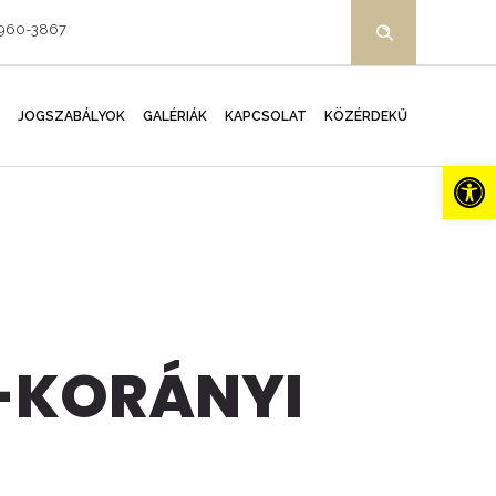
-960-3867
JOGSZABÁLYOK
GALÉRIÁK
KAPCSOLAT
KÖZÉRDEKŰ
Es
I-KORÁNYI