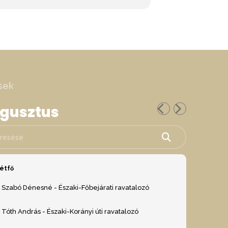
sek
ugusztus
ése
étfő
Szabó Dénesné - Északi-Főbejárati ravatalozó
Tóth András - Északi-Korányi úti ravatalozó