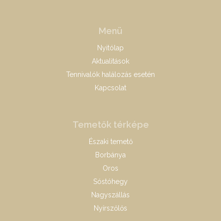
Menü
Nyitólap
Aktualitások
Tennivalók halálozás esetén
Kapcsolat
Temetők térképe
Északi temető
Borbánya
Oros
Sóstóhegy
Nagyszállás
Nyírszőlős