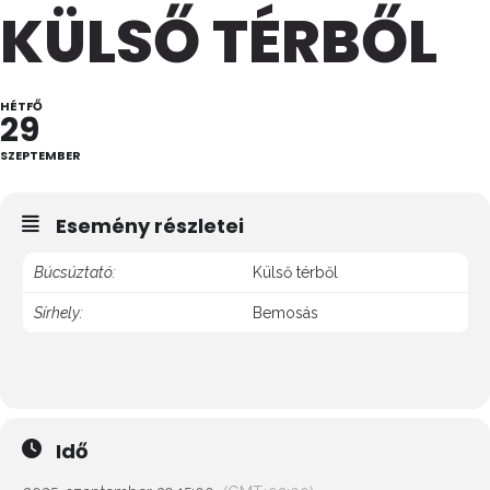
KÜLSŐ TÉRBŐL
HÉTFŐ
29
SZEPTEMBER
Esemény részletei
Búcsúztató:
Külső térből
Sírhely:
Bemosás
Idő