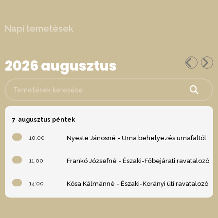
Napi temetések
2026 augusztus
Temetések keresése
7
augusztus péntek
10:00
Nyeste Jánosné - Urna behelyezés urnafaltól
11:00
Frankó Józsefné - Északi-Főbejárati ravatalozó
14:00
Kósa Kálmánné - Északi-Korányi úti ravatalozó