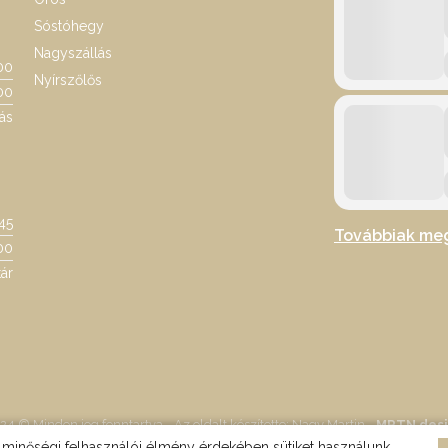
Sóstóhegy
Nagyszállás
00
Nyírszőlős
00
ás
:45
Továbbiak me
00
ár
24 © Minden jog fenntartva - Az oldalt készítette: Nagy Martin -
MRTN des
minőségi felhasználói élmény érdekében sütiket használunk.