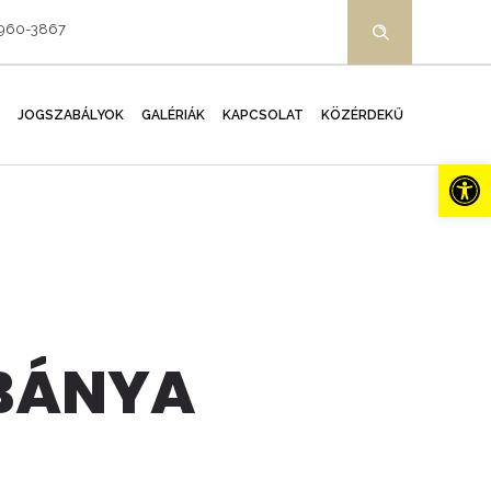
-960-3867
JOGSZABÁLYOK
GALÉRIÁK
KAPCSOLAT
KÖZÉRDEKŰ
Es
RBÁNYA