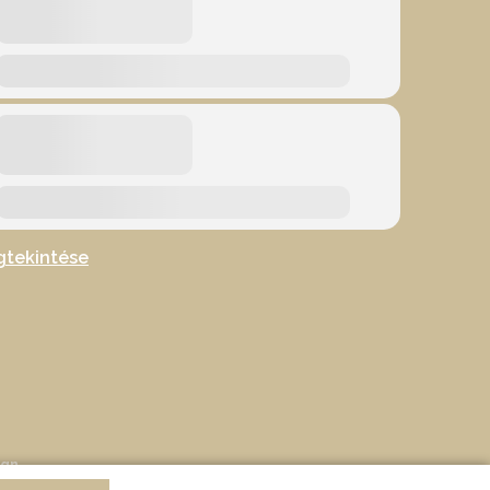
gtekintése
ign