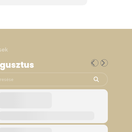
sek
ugusztus
ése