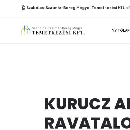
Szabolcs-Szatmár-Bereg Megyei Temetkezési Kft. c
E-mail:
titkarsag@temetkezesnyh.hu
NYITÓLAP
KURUCZ A
RAVATAL