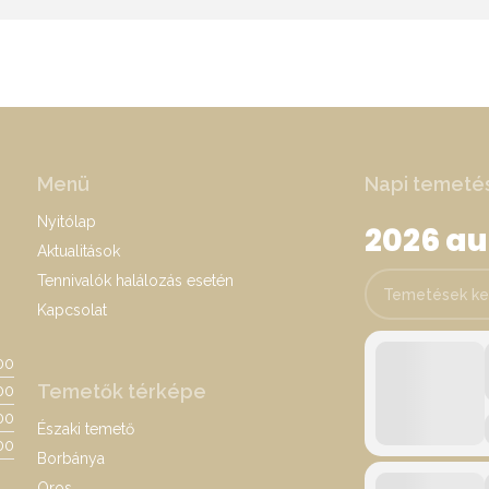
Menü
Napi temeté
Nyitólap
2026 a
Aktualitások
Tennivalók halálozás esetén
Temetések keres
Kapcsolat
:00
Temetők térképe
00
:00
Északi temető
00
Borbánya
Oros