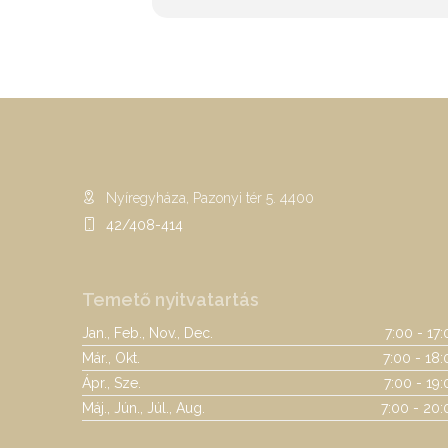
Nyíregyháza, Pazonyi tér 5. 4400
42/408-414
Temető nyitvatartás
Jan., Feb., Nov., Dec.
7:00 - 17
Már., Okt.
7:00 - 18:
Ápr., Sze.
7:00 - 19
Máj., Jún., Júl., Aug.
7:00 - 20: