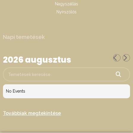
Nagyszállás
Nyírszőlős
Napi temetések
2026 augusztus
Temetések keresése
No Events
Továbbiak megtekintése