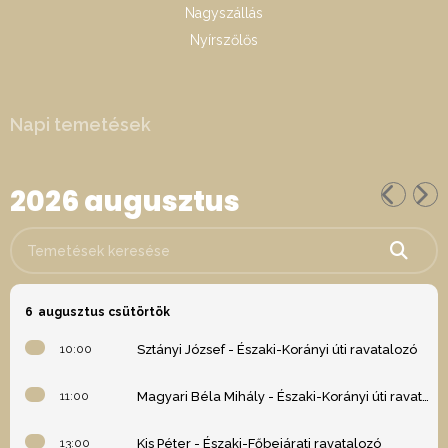
Nagyszállás
Nyírszőlős
Napi temetések
2026 augusztus
Temetések keresése
6
augusztus csütörtök
10:00
Sztányi József - Északi-Korányi úti ravatalozó
11:00
Magyari Béla Mihály - Északi-Korányi úti ravatalozó
13:00
Kis Péter - Északi-Főbejárati ravatalozó