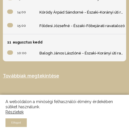
14:00
Kóródy Árpád Sándorné - Északi-Korányi úti ravatalozó
15:00
Földesi Józsefné - Északi-Főbejárati ravatalozó
11
augusztus kedd
10:00
Balogh János Lászlóné - Északi-Korányi úti ravatalozó
Továbbiak megtekintése
A weboldalon a minőségi felhasználói élmény érdekében
sütiket használunk.
Részletek
2024 © Minden jog fenntartva - Az oldalt készítette: Nagy Martin -
MRTN design
Elfogad