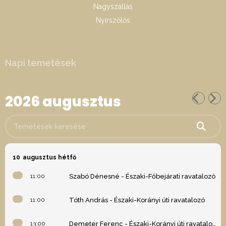
Nagyszállás
Nyírszőlős
Napi temetések
2026 augusztus
Temetések keresése
10
augusztus hétfő
11:00
Szabó Dénesné - Északi-Főbejárati ravatalozó
11:00
Tóth András - Északi-Korányi úti ravatalozó
13:00
Demeter Ferenc - Északi-Korányi úti ravatalozó