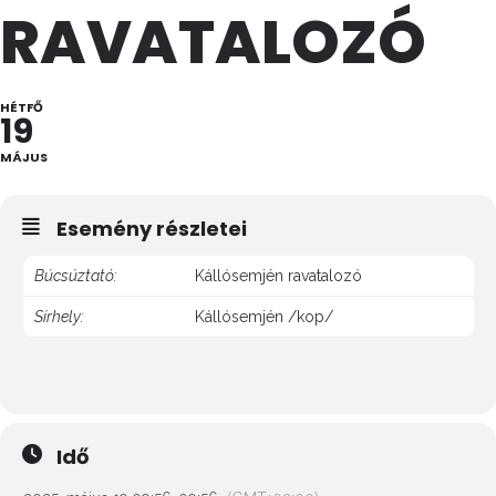
RAVATALOZÓ
HÉTFŐ
19
MÁJUS
Esemény részletei
Búcsúztató:
Kállósemjén ravatalozó
Sírhely:
Kállósemjén /kop/
Idő