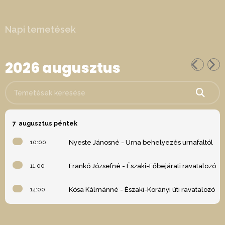
Napi temetések
2026 augusztus
Temetések keresése
7
augusztus péntek
10:00
Nyeste Jánosné - Urna behelyezés urnafaltól
11:00
Frankó Józsefné - Északi-Főbejárati ravatalozó
14:00
Kósa Kálmánné - Északi-Korányi úti ravatalozó