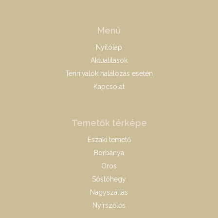
Menü
Nyitólap
Aktualitások
Tennivalók halálozás esetén
Kapcsolat
Temetők térképe
Északi temető
Borbánya
Oros
Sóstóhegy
Nagyszállás
Nyírszőlős